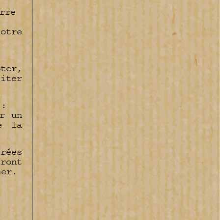
rre
otre
ter,
iter
 :
r un
e la
rées
ront
ner.