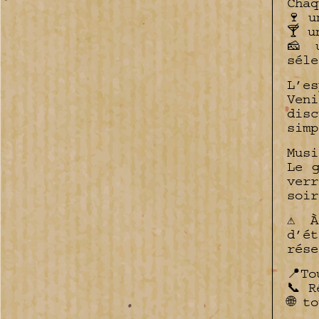
Chaq
🍷 u
🍸 u
🧀 
séle
L’es
Ven
dis
simp
Musi
Le 
ver
soir
⚠️ 
d’é
rése
📍To
📞 R
🌐 t