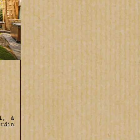
l, à
ardin