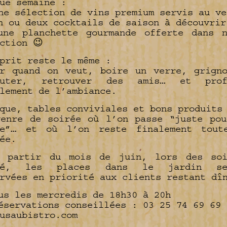
ue semaine :
ne sélection de vins premium servis au ve
n ou deux cocktails de saison à découvrir
une planchette gourmande offerte dans n
ction 😉
prit reste le même :
ir quand on veut, boire un verre, grigno
cuter, retrouver des amis… et prof
lement de l’ambiance.
que, tables conviviales et bons produits
genre de soirée où l’on passe “juste pou
re”… et où l’on reste finalement tout
ée.
À partir du mois de juin, lors des soi
té, les places dans le jardin se
rvées en priorité aux clients restant dî
us les mercredis de 18h30 à 20h
éservations conseillées : 03 25 74 69 69
ousaubistro.com