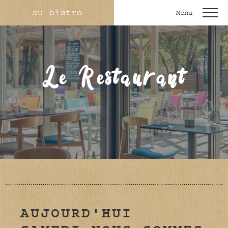
au bistro
Menu
Le Restaurant
AUJOURD'HUI