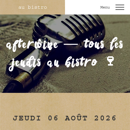
au bistro
Menu
afterwine — tous les
jeudis au bistro 🍷
JEUDI 06 AOÛT 2026